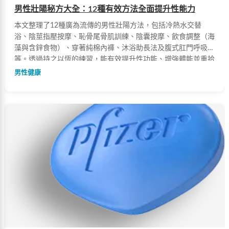
男性壯陽秘方大全：12種有效方法全面提升性能力
本文整理了12種廣為流傳的男性壯陽方法，包括冷熱水交替
浴、陰莖指壓按摩、恥骨尾骨肌訓練、陰囊按摩、飲食調整（海
藻與含鋅食物）、穿著純棉內褲、沐浴助長法及腹式肛門呼吸法
等。透過持之以恆的練習，能有效提升性功能、增強體能並重拾
男性自信。
男性健康