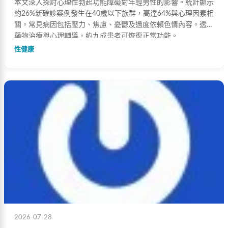
本文深入探討心理性勃起功能障礙對年輕男性的影響。統計顯示
約26%新確診案例發生在40歲以下族群，高達64%與心理因素相
關。常見病因包括壓力、焦慮、憂鬱及過度依賴色情內容。透過
藥物治療與心理輔導，約九成患者可恢復正常功能。
性健康
2026-07-28