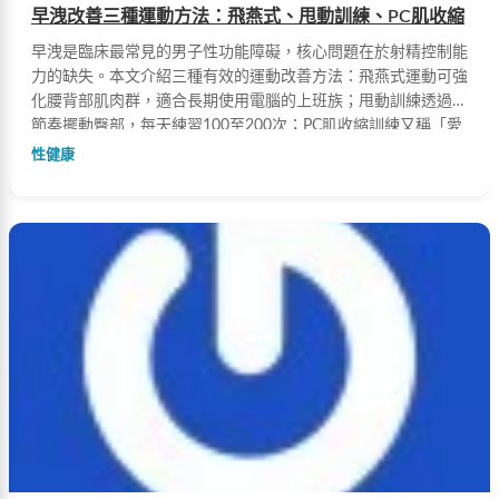
早洩改善三種運動方法：飛燕式、甩動訓練、PC肌收縮
早洩是臨床最常見的男子性功能障礙，核心問題在於射精控制能
力的缺失。本文介紹三種有效的運動改善方法：飛燕式運動可強
化腰背部肌肉群，適合長期使用電腦的上班族；甩動訓練透過有
節奏擺動臀部，每天練習100至200次；PC肌收縮訓練又稱「愛
肌」訓練，每天堅持200次收縮，能有效延緩射精、控制勃起。
性健康
射精控制能力並非與生俱來，而是可透過學習和訓練獲得的。