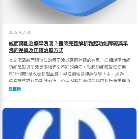
2026-07-28
威而鋼能治療早洩嗎？醫師完整解析勃起功能障礙與早
洩的差異及正確治療方式
本文澄清威而鋼無法治療早洩或延遲射精的迷思，詳細說明勃起
功能障礙與早洩是兩種完全不同的疾病。勃起功能障礙需使用
PDE5抑制劑改善勃起品質；早洩則需從神經傳導下手，透過血
清素調整或行為訓練治療。心理因素在兩種疾病中都扮演重要角
色，建議患者積極配合醫師才能獲得最合適的治療方案。
性健康