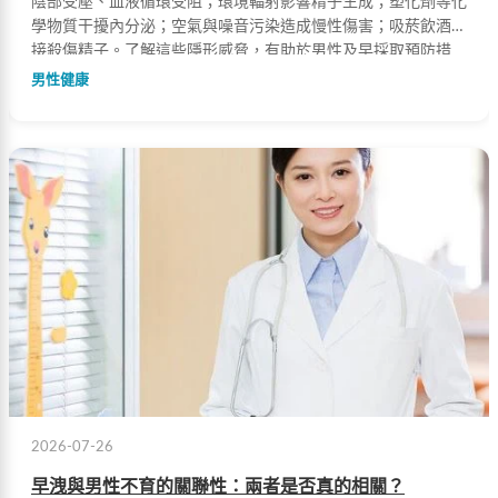
陰部受壓、血液循環受阻；環境輻射影響精子生成；塑化劑等化
學物質干擾內分泌；空氣與噪音污染造成慢性傷害；吸菸飲酒直
接殺傷精子。了解這些隱形威脅，有助於男性及早採取預防措
施，守護生殖健康。
男性健康
2026-07-26
早洩與男性不育的關聯性：兩者是否真的相關？