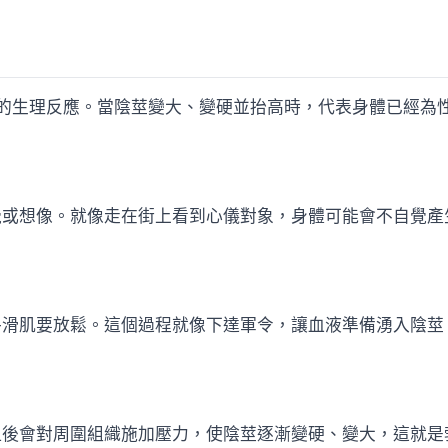
性獨特的生理反應。當陰莖變大、變硬並抬高時，代表身體已經
覺或想像。就像走在街上看到心儀對象，身體可能會不自覺產
平滑肌要放鬆。這個過程就像下達軍令，讓血液準備湧入陰莖
血後會對周圍組織施加壓力，使陰莖逐漸變硬、變大，這就是