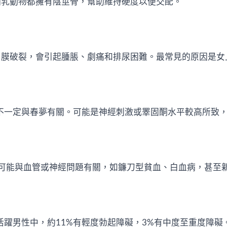
哺乳動物都擁有陰莖骨，幫助維持硬度以便交配。
白膜破裂，會引起腫脹、劇痛和排尿困難。最常見的原因是女
這不一定與春夢有關。可能是神經刺激或睪固酮水平較高所致
可能與血管或神經問題有關，如鐮刀型貧血、白血病，甚至
活躍男性中，約11%有輕度勃起障礙，3%有中度至重度障礙