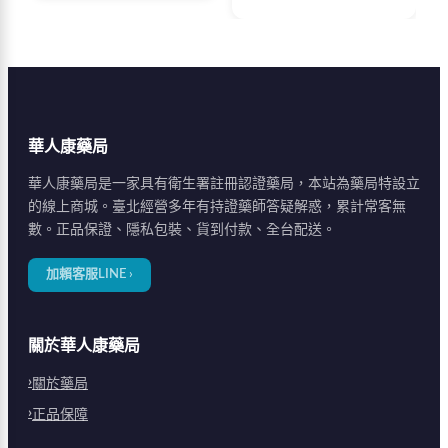
站提供完整用藥資訊、
延長時間。20盒關鍵備
劑量說明、IIEF-5自我
用組，原廠正品保證，
評估表及隱密配送服
隱密包裝快速配送。
務，協助您找到最適合
的治療方案。
華人康藥局
華人康藥局是一家具有衛生署註冊認證藥局，本站為藥局特設立
的線上商城。臺北經營多年有持證藥師答疑解惑，累計常客無
數。正品保證、隱私包裝、貨到付款、全台配送。
加賴客服LINE ›
關於華人康藥局
關於藥局
正品保障