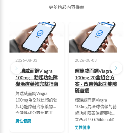
更多精彩內容推薦
2026-08-03
2026-08-03
輝瑞威而鋼Viagra
輝瑞威而鋼Viagra
100mg - 勃起功能障
100mg 20盒組合方
礙治療藥物完整指南
案 - 改善勃起功能障
礙首選
輝瑞威而鋼Viagra
100mg為全球信賴的勃
輝瑞威而鋼Viagra
起功能障礙治療藥物，
100mg為全球信賴的勃
含活性成分西地那非
起功能障礙治療藥物，
(Sildenafil)。起效快速
含西地那非(Sildenafil)
男性健康
約30分鐘，作用時間4-
成分，能有效提升勃起
男性健康
6小時，安全性高。本
硬度、穩定維持勃起並