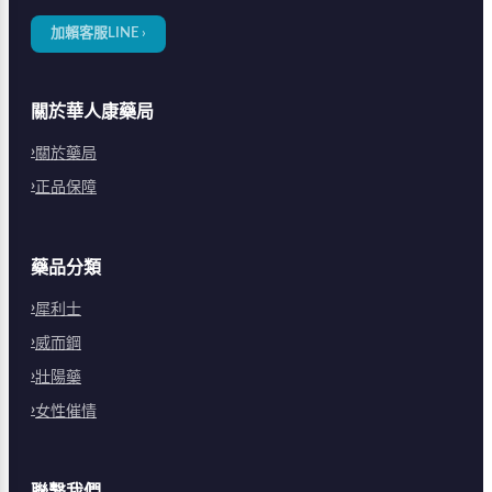
加賴客服LINE ›
關於華人康藥局
關於藥局
正品保障
藥品分類
犀利士
威而鋼
壯陽藥
女性催情
聯繫我們