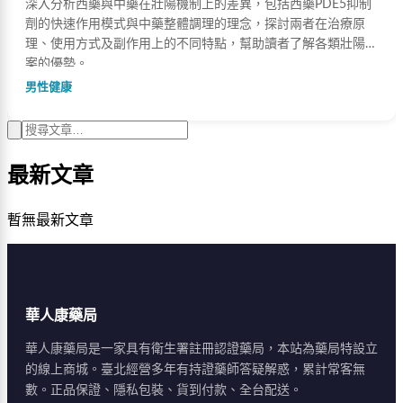
深入分析西藥與中藥在壯陽機制上的差異，包括西藥PDE5抑制
劑的快速作用模式與中藥整體調理的理念，探討兩者在治療原
理、使用方式及副作用上的不同特點，幫助讀者了解各類壯陽方
案的優勢。
男性健康
最新文章
暫無最新文章
華人康藥局
華人康藥局是一家具有衛生署註冊認證藥局，本站為藥局特設立
的線上商城。臺北經營多年有持證藥師答疑解惑，累計常客無
數。正品保證、隱私包裝、貨到付款、全台配送。