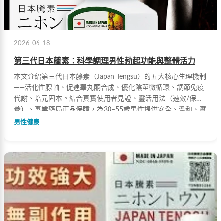
2026-06-18
第三代日本藤素：科學調理男性勃起功能與整體活力
本文介紹第三代日本藤素（Japan Tengsu）的五大核心生理機制
——活化性腺軸、促進睪丸酮合成、優化陰莖微循環、調節免疫
代謝、培元固本。結合真實使用者見證、靈活用法（速效/保
養）、專業藥局正品保障，為30–55歲男性提供安全、溫和、實
證支持的健康方案。
男性健康