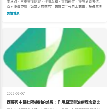
本萃取、三重檢測認證，作用溫和、無依賴性。提醒消費者透過
官方授權管道（如華人康藥局）購買第三代日本藤素，確保真品
保障與專業指導。
男性健康
2026-05-07
西藥與中藥壯陽機制的差異：作用原理與治療理念對比