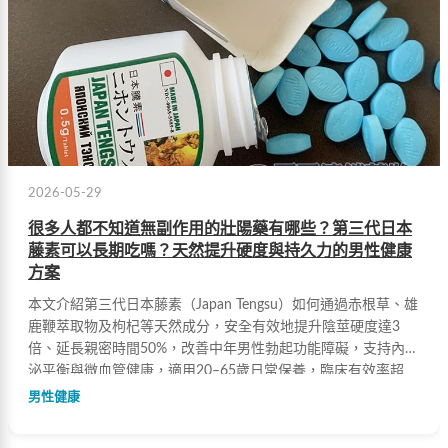
2026-05-29
很多人都不知道無副作用的壯陽藥有哪些？第三代日本
藤素可以長期吃嗎？天然提升硬度與持久力的男性健康
方案
本文介紹第三代日本藤素（Japan Tengsu）如何通過赤根草、雄
鹿鞭萃取物及枸杞等天然成分，安全有效地提升陰莖硬度達3
倍、延長親密時間50%，改善中年男性勃起功能障礙，支持內分
泌平衡與微血管健康，適用20–65歲日常保養，臨床有效率超
98%。
男性健康