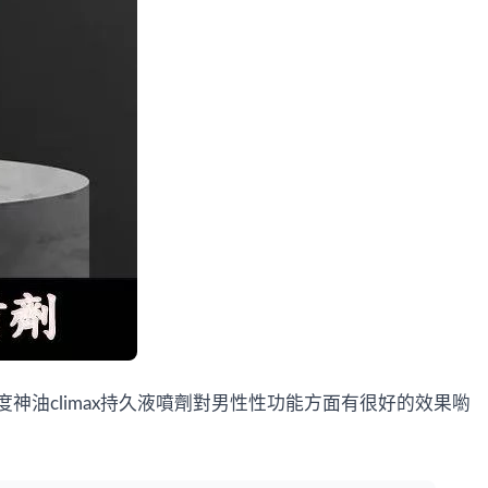
神油climax持久液噴劑對男性性功能方面有很好的效果喲