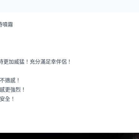
延時噴霧
時更加威猛！充分滿足幸伴侶！
何不適感！
快感更強烈！
私安全！