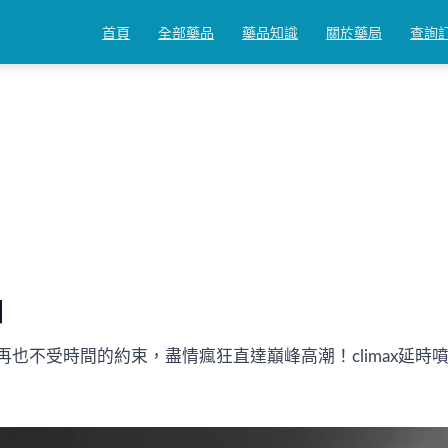
首頁
全部藥品
藥品知識
關於藥局
查詢
物提取 快速起效不麻木
】
油讓妳再也不受時間的約束，盡情瘋狂直達巔峰高潮！clima