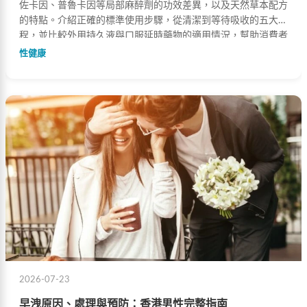
佐卡因、普魯卡因等局部麻醉劑的功效差異，以及天然草本配方
的特點。介紹正確的標準使用步驟，從清潔到等待吸收的五大流
程，並比較外用持久液與口服延時藥物的適用情況，幫助消費者
根據自身需求做出明智選擇。
性健康
2026-07-23
早洩原因、處理與預防：香港男性完整指南