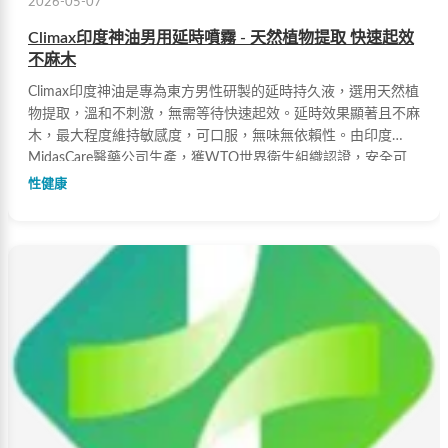
2026-05-07
Climax印度神油男用延時噴霧 - 天然植物提取 快速起效
不麻木
Climax印度神油是專為東方男性研製的延時持久液，選用天然植
物提取，溫和不刺激，無需等待快速起效。延時效果顯著且不麻
木，最大程度維持敏感度，可口服，無味無依賴性。由印度
MidasCare醫藥公司生產，獲WTO世界衛生組織認證，安全可
靠。
性健康