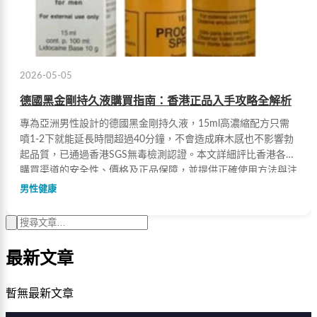
2026-05-05
德國黑金剛持久液購買指南：香港正品入手攻略全解析
專為亞洲男性設計的德國黑金剛持久液，15ml高濃縮配方只需
噴1-2下就能延長時間超過40分鐘，不會造成麻木感也不影響勃
起品質，已通過香港SGS無毒檢測認證。本文詳細評比香港各種
購買渠道的安全性、價格及正品保障，並提供正確使用方法與注
意事項，助您避開假貨風險。
男性健康
最新文章
暫無最新文章