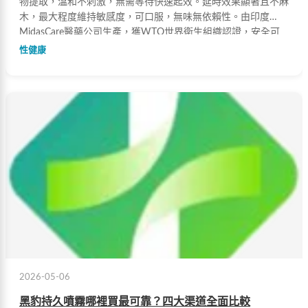
物提取，溫和不刺激，無需等待快速起效。延時效果顯著且不麻
木，最大程度維持敏感度，可口服，無味無依賴性。由印度
MidasCare醫藥公司生產，獲WTO世界衛生組織認證，安全可
靠。
性健康
2026-05-06
黑豹持久噴霧哪裡買最可靠？四大渠道全面比較