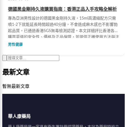
德國黑金剛持久液購買指南：香港正品入手攻略全解析
專為亞洲男性設計的德國黑金剛持久液，15ml高濃縮配方只需
噴1-2下就能延長時間超過40分鐘，不會造成麻木感也不影響勃
起品質，已通過香港SGS無毒檢測認證。本文詳細評比香港各種
購買渠道的安全性、價格及正品保障，並提供正確使用方法與注
意事項，助您避開假貨風險。
男性健康
最新文章
暫無最新文章
華人康藥局
華人康藥局是一家具有衛生署註冊認證藥局，本站為藥局特設立