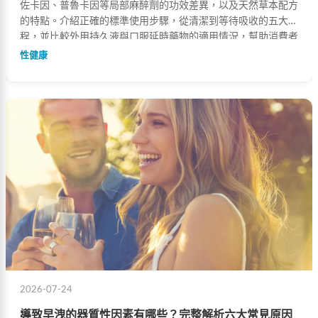
佐卡因、普魯卡因等局部麻醉劑的功效差異，以及天然草本配方
的特點。介紹正確的標準使用步驟，從清潔到等待吸收的五大流
程，並比較外用持久液與口服延時藥物的適用情況，幫助消費者
根據自身需求做出明智選擇。
性健康
2026-07-24
導致早洩的器質性因素有哪些？完整解析六大常見原因