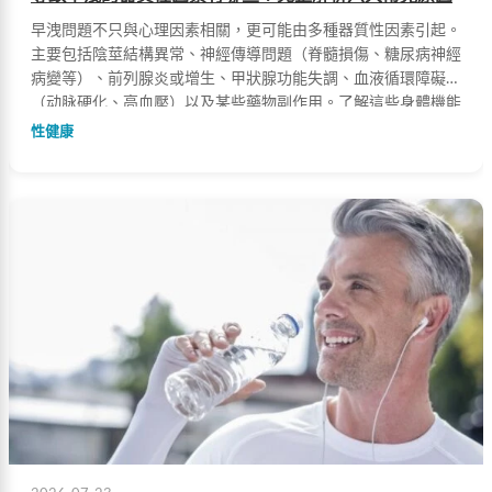
早洩問題不只與心理因素相關，更可能由多種器質性因素引起。
主要包括陰莖結構異常、神經傳導問題（脊髓損傷、糖尿病神經
病變等）、前列腺炎或增生、甲狀腺功能失調、血液循環障礙
（动脉硬化、高血壓）以及某些藥物副作用。了解這些身體機能
問題如何影響射精控制能力，有助於找出根本原因並對症治療。
性健康
必利勁等藥物可延長射精時間，搭配外用延時產品效果更佳；行
為療法與手術則針對不同病因採用相應治療。