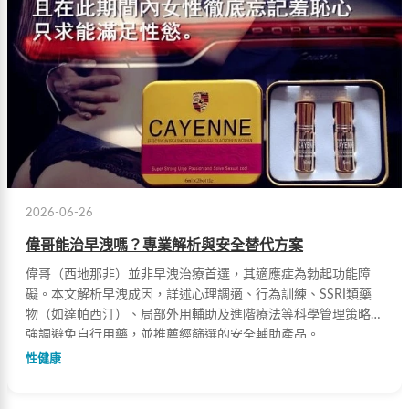
2026-06-26
偉哥能治早洩嗎？專業解析與安全替代方案
偉哥（西地那非）並非早洩治療首選，其適應症為勃起功能障
礙。本文解析早洩成因，詳述心理調適、行為訓練、SSRI類藥
物（如達帕西汀）、局部外用輔助及進階療法等科學管理策略，
強調避免自行用藥，並推薦經篩選的安全輔助產品。
性健康