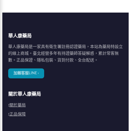
估，協助了解自身狀
濟組合優惠65%，提供
況。100%隱密包裝，
100%原廠正品、60個
保障您的隱私。
月保質期、隱密包裝配
送。華人康藥局官方網
站訂購，附原廠防偽標
華人康藥局
籤。
華人康藥局是一家具有衛生署註冊認證藥局，本站為藥局特設立
的線上商城。臺北經營多年有持證藥師答疑解惑，累計常客無
數。正品保證、隱私包裝、貨到付款、全台配送。
加賴客服LINE ›
關於華人康藥局
關於藥局
正品保障