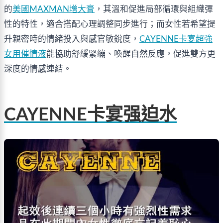
的
美國MAXMAN增大膏
，其溫和促進局部循環與組織彈
性的特性，適合搭配心理調整同步進行；而女性若希望提
升親密時的情緒投入與感官敏銳度，
CAYENNE卡宴超強
女用催情液
能協助舒緩緊繃、喚醒自然反應，促進雙方更
深度的情感連結。
CAYENNE卡宴强迫水