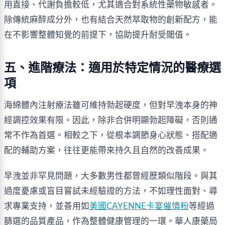
用直接、代謝負擔較低，尤其適合對系統性藥物敏感者。
除傳統麻醉成分外，也有結合天然萃取物的創新配方，能
在不影響整體知覺的前提下，協助提升耐受閾值。
五、進階療法：適用於特定情況的醫療選
項
海綿體內注射療法雖可維持勃起硬度，但對早洩本身的神
經調控效果有限。因此，除非合併明顯勃起障礙，否則通
常不作為首選。相較之下，從根本調節身心狀態、搭配適
配的輔助方案，往往更能帶來持久且自然的改善成果。
早洩並非罕見問題，大多數男性都曾經歷類似階段。與其
過度憂慮或盲目嘗試未經驗證的方法，不如理性面對、尋
求專業支持，並善用如
美國CAYENNE卡宴催情粉
等經過
篩選的品質產品，作為整體健康管理的一環。華人康藥局