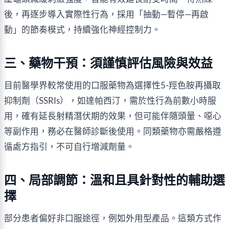
後，再逐步導入實際性行為，採用「抽動—暫停—再啟
動」的節奏模式，持續強化神經控制力。
三、藥物干預：須謹慎評估風險與效益
目前醫學界較常使用的口服藥物為選擇性5-羥色胺再攝取
抑制劑（SSRIs），如達帕西汀，需於性行為前數小時服
用，確有延長射精潛伏期的效果，但可能伴隨頭暈、噁心
等副作用，務必在醫師診斷後使用。同類藥物亦需嚴格遵
循處方指引，不可自行增減劑量。
四、局部調節：溫和且具針對性的輔助選
擇
部分患者偏好非口服途徑，例如外用型產品。這類方式作