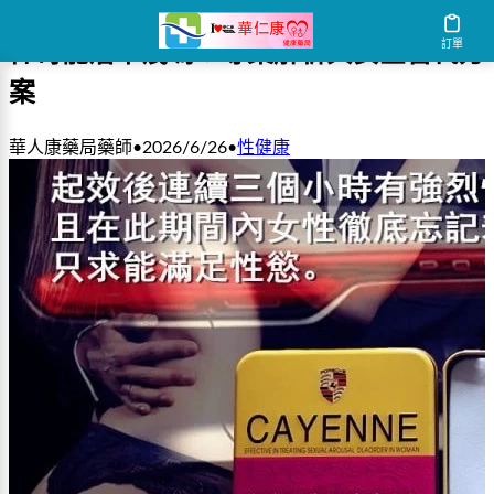
訂單
偉哥能治早洩嗎？專業解析與安全替代方
案
華人康藥局藥師
•
2026/6/26
•
性健康