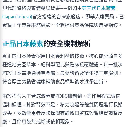
規代理資格與實體藥局背書——例如由
第三代日本藤素
(Japan Tengsu)
官方授權的台灣旗艦店，即華人康藥局，已
累積十年專業服務經驗，全程提供真品保障與用藥指導。
正品日本藤素
的安全機制解析
真正的日本藤素採用日本專利萃取技術，核心成分源自多
種道地東亞草本，經科學配比與臨床反覆驗證。每一批次
均於日本當地通過重金屬、農藥殘留及微生物三重檢測，
符合厚生勞動省健康輔助食品標準後才准予出貨。
由於不含人工合成激素或PDE5抑制劑，其作用模式偏向
溫和調理，針對腎氣不足、精力衰退等體質問題進行長期
改善。多數使用者反映僅偶有輕微口乾或短暫腸胃調整反
應，且停用後無戒斷或依賴現象。