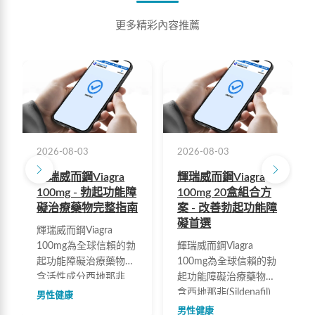
更多精彩內容推薦
2026-08-03
2026-08-03
輝瑞威而鋼Viagra
輝瑞威而鋼Viagra
100mg - 勃起功能障
100mg 20盒組合方
礙治療藥物完整指南
案 - 改善勃起功能障
礙首選
輝瑞威而鋼Viagra
100mg為全球信賴的勃
輝瑞威而鋼Viagra
起功能障礙治療藥物，
100mg為全球信賴的勃
含活性成分西地那非
起功能障礙治療藥物，
(Sildenafil)。起效快速
含西地那非(Sildenafil)
男性健康
約30分鐘，作用時間4-
成分，能有效提升勃起
男性健康