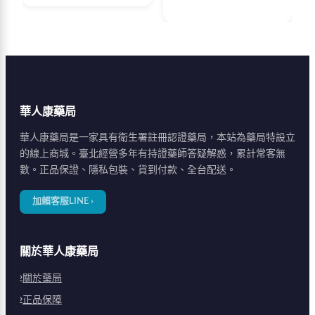
6小時，安全性高。本
硬度、穩定維持勃起並
站提供完整用藥資訊、
延長時間。20盒關鍵備
劑量說明、IIEF-5自我
用組，原廠正品保證，
評估表及隱密配送服
隱密包裝快速配送。
務，協助您找到最適合
的治療方案。
華人康藥局
華人康藥局是一家具有衛生署註冊認證藥局，本站為藥局特設立
的線上商城。臺北經營多年有持證藥師答疑解惑，累計常客無
數。正品保證、隱私包裝、貨到付款、全台配送。
加賴客服LINE ›
關於華人康藥局
關於藥局
正品保障