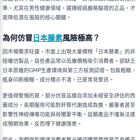
準。尤其在男性健康領域，選擇經過嚴格驗證的正品，才
是降低潛在風險的核心關鍵。
為何仿冒
日本藤素
風險極高？
因市場需求旺盛，市面上出現大量標榜「日本藤素」的非
授權仿製品。這些產品常以低廉價格吸引消費者，卻缺乏
日本原廠的GMP生產環境與第三方檢測認證。包裝粗糙、
瓶身印刷模糊、成分標示不清，已是常見警訊。
更值得警惕的是，部分仿冒品擅自添加未經安全評估的西
藥成分，長期服用可能對肝腎代謝造成負擔，嚴重者甚至
影響性神經傳導功能與荷爾蒙平衡。這類產品不僅無法達
成預期效果，反而埋下健康隱患。
因此，我們強烈建議消費者務必確認購買管道是否具備正