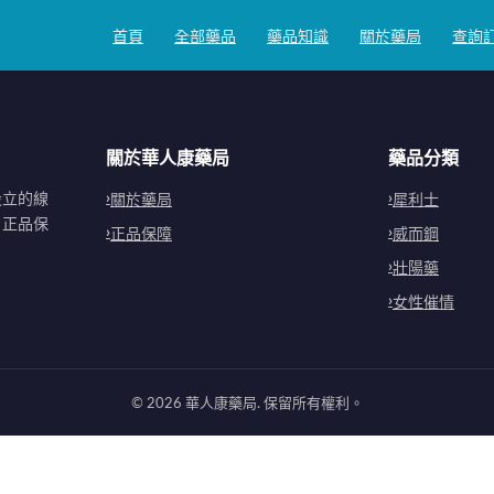
首頁
全部藥品
藥品知識
關於藥局
查詢
關於華人康藥局
藥品分類
設立的線
關於藥局
犀利士
。正品保
正品保障
威而鋼
壯陽藥
女性催情
©
2026
華人康藥局
. 保留所有權利。