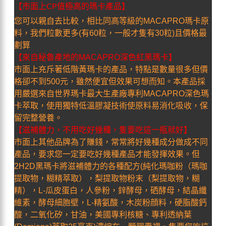
【市面上CP值極高的瑪卡產品】
您可以親自去比較，相比同高等級的MACAPRO瑪卡原
料，我們粒數更多(有60粒，一般才隻有30粒)且價格最
劃算
【來自秘魯產地的MACAPRO深色紅黑瑪卡】
市面上充斥著低階黃瑪卡的產品，特點是數量很多但價
格卻不到500元，雖然便宜但效果可想而知。本產品採
用嚴選來自世界瑪卡最大生產廠專利MACAPRO深色瑪
卡萃取，使用獨特低溫膠凝技術使原料易消化吸收，保
留完整營養。
【滋補體力，不用吃好幾種，隻要吃這一瓶就好】
市面上其他品牌為了賺錢，常常將好幾種成分做成不同
產品，要求您一定要吃好幾種產品才能發揮效果。但
2H2D黑瑪卡將滋補體力的各種配方(純化瑪咖粉（瑪咖
提取物，糊精萃取），梨提取物粉末（梨提取物，糊
精），L-瓜皮蛋白，人參粉，鋅酵母，硒酵母，結晶纖
維素，酵母細胞壁，L-精氨酸，木炭粉顔料，硬脂酸鈣
酸，二氧化矽，甘油，美國專利核糖、專利透納葉