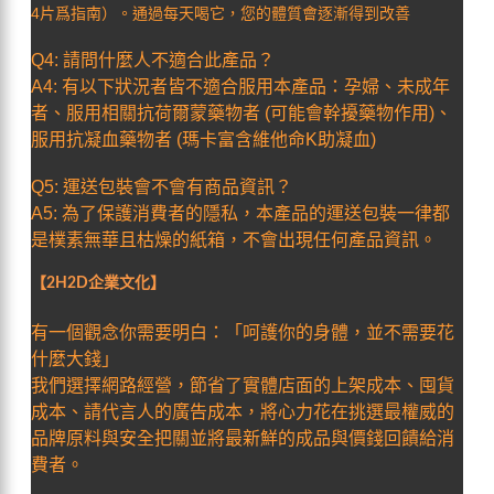
4片爲指南）。通過每天喝它，您的體質會逐漸得到改善
Q4: 請問什麼人不適合此產品？
A4: 有以下狀況者皆不適合服用本產品：孕婦、未成年
者、服用相關抗荷爾蒙藥物者 (可能會幹擾藥物作用)、
服用抗凝血藥物者 (瑪卡富含維他命K助凝血)
Q5: 運送包裝會不會有商品資訊？
A5: 為了保護消費者的隱私，本產品的運送包裝一律都
是樸素無華且枯燥的紙箱，不會出現任何產品資訊。
【2H2D企業文化】
有一個觀念你需要明白：「呵護你的身體，並不需要花
什麼大錢」
我們選擇網路經營，節省了實體店面的上架成本、囤貨
成本、請代言人的廣告成本，將心力花在挑選最權威的
品牌原料與安全把關並將最新鮮的成品與價錢回饋給消
費者。