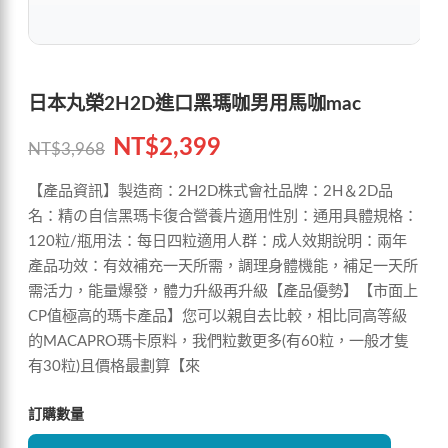
日本丸榮2H2D進口黑瑪咖男用馬咖mac
NT$
2,399
NT$
3,968
【產品資訊】製造商：2H2D株式會社品牌：2H＆2D品
名：精の自信黑瑪卡復合營養片適用性別：通用具體規格：
120粒/瓶用法：每日四粒適用人群：成人效期說明：兩年
產品功效：有效補充一天所需，調理身體機能，補足一天所
需活力，能量爆發，體力升級再升級【產品優勢】【市面上
CP值極高的瑪卡產品】您可以親自去比較，相比同高等級
的MACAPRO瑪卡原料，我們粒數更多(有60粒，一般才隻
有30粒)且價格最劃算【來
訂購數量