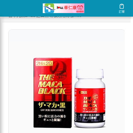
/
/
/
首頁
商店
持久液推薦
訂單
訂單
日本丸榮2H2D進口黑瑪咖男用馬咖mac