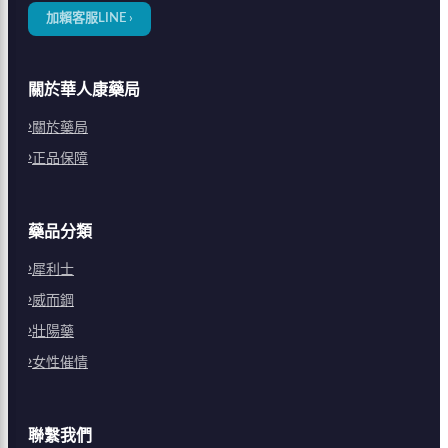
加賴客服LINE ›
關於華人康藥局
關於藥局
正品保障
藥品分類
犀利士
威而鋼
壯陽藥
女性催情
聯繫我們