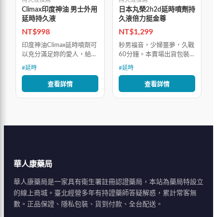
持久液推薦
持久液推薦
Climax印度神油 男士外用
日本丸榮2h2d延時噴劑持
延時持久液
久液倍力挺金尊
NT$
998
NT$
1,299
印度神油Climax延時噴劑可
秒男福音，少婦噩夢，久戰
以充分滿足妳的愛人，給她
60分鐘。本賣場出貨包裝
帶來絕妙的高潮體驗，促進
嚴密，外包裝無任何情趣字
#
延時
#
延時
和諧愉悅的夫妻生活，同時
樣和圖案，對消費者隱私嚴
可以讓妳獲得自信和男人的
格保密，請放心購買~
查看詳情
查看詳情
尊嚴，更可以讓妳持續享受
所有的性愛
華人康藥局
華人康藥局是一家具有衛生署註冊認證藥局，本站為藥局特設立
的線上商城。臺北經營多年有持證藥師答疑解惑，累計常客無
數。正品保證、隱私包裝、貨到付款、全台配送。