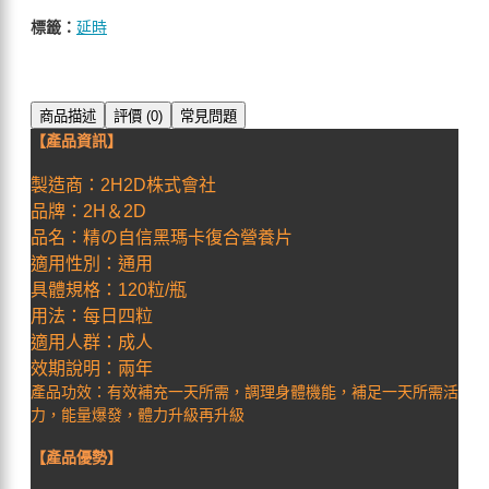
標籤：
延時
商品描述
評價 (0)
常見問題
【產品資訊】
製造商：2H2D株式會社
品牌：2H＆2D
品名：精の自信黑瑪卡復合營養片
適用性別：通用
具體規格：120粒/瓶
用法：每日四粒
適用人群：成人
效期說明：兩年
有效補充一天所需，
調理身體機能，
補足一天所需活
產品功效：
力，能量爆發，體力升級再升級
【產品優勢】