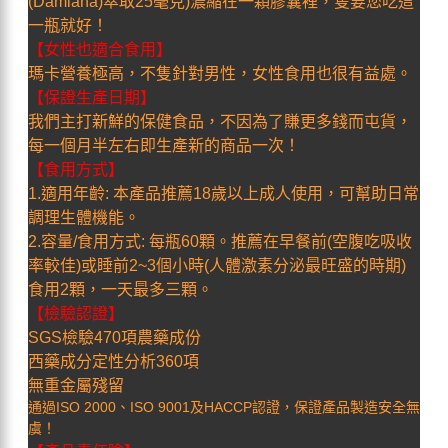
(Damiana)萃取25毫克)濃縮在一顆膠囊裡，隻要您吃這
一瓶就好！
【女性也適合食用】
瑪卡營養極高，不隻針對男性，女性食用也很有益處。
【保證生產日期】
我們主打新鮮的保健食品，不因為了賺更多錢而屯貨，
每一個月半左右即生產新的商品一次！
【食用方式】
1.適用年齡: 本產品推薦18歲以上成人使用，可幫助日常
調理生體機能。
2.容量/食用方式: 每瓶60顆。推薦在早餐前(空腹吃吸收
率較佳)或睡前2~3個小時(人體激素分泌最旺盛的時期)
食用2顆，一天最多三顆。
【檢驗認證】
SGS檢驗470項農藥成份
西藥成分定性分析360項
無重金屬殘留
通過ISO 2000、ISO 9001及HACCP認證，保證產品製造安全無
虞！