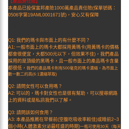
【產品責任險】
本產品已投保富邦產險1000萬產品責任險(保單號碼：
0506字第19AML0001671號)，安心又有保障
【Q&A】
Q1: 我們的瑪卡與市面上的有什麼不同？
A1: 一般市面上的瑪卡大都採用黃瑪卡(用黃瑪卡的價格
都會很便宜，大都500元以下，但效果不佳)，我們產品
採用的是頂級的黑瑪卡，且一般市面上的產品瑪卡含量
都很低，
我們的產品瑪卡則有500毫克的瑪卡濃縮，為市面上
數一數二的高(6:1濃縮萃取)
Q2: 請問女性可以食用嗎？
A2: 可以的，瑪卡對女性也是很有幫助，可以搜尋網路
上的資料或是私訊我們以了解。
Q3: 請問該如何食用？
A3: 本產品推薦在早餐前(空腹吃吸收率較佳)或睡前2~3
個小時(人體激素分泌最旺盛的時期)
一瓶可使用30天（每天