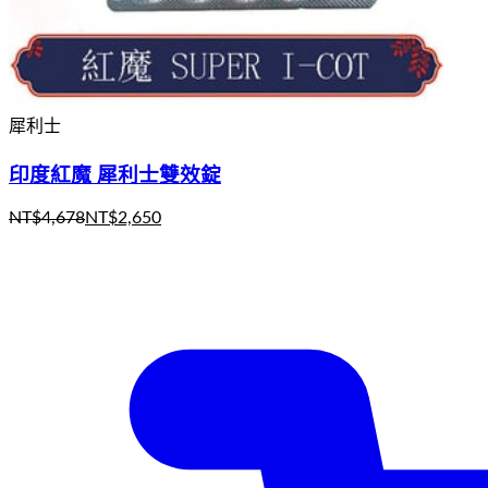
犀利士
印度紅魔 犀利士雙效錠
NT$
4,678
NT$
2,650