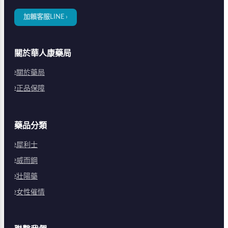
加賴客服LINE ›
關於華人康藥局
關於藥局
正品保障
藥品分類
犀利士
威而鋼
壯陽藥
女性催情