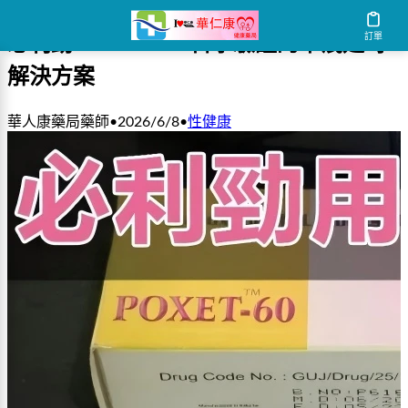
訂單
必利勁 Poxet-60：科學驗證的早洩延時
解決方案
華人康藥局藥師
•
2026/6/8
•
性健康