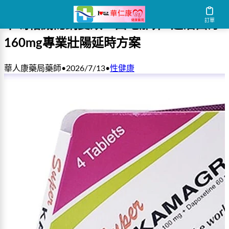
訂單
卡瑪格威而鋼雙效：西地那非+達泊西汀
160mg專業壯陽延時方案
華人康藥局藥師
•
2026/7/13
•
性健康