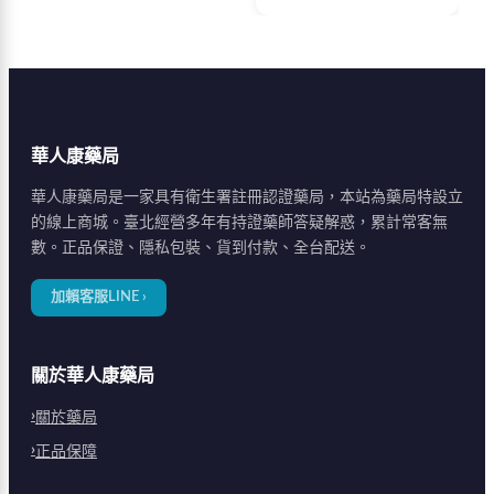
指數表(IIEF-5)自我評
與持久度。40盒家庭經
估，協助了解自身狀
濟組合優惠65%，提供
況。100%隱密包裝，
100%原廠正品、60個
保障您的隱私。
月保質期、隱密包裝配
送。華人康藥局官方網
站訂購，附原廠防偽標
華人康藥局
籤。
華人康藥局是一家具有衛生署註冊認證藥局，本站為藥局特設立
的線上商城。臺北經營多年有持證藥師答疑解惑，累計常客無
數。正品保證、隱私包裝、貨到付款、全台配送。
加賴客服LINE ›
關於華人康藥局
關於藥局
正品保障