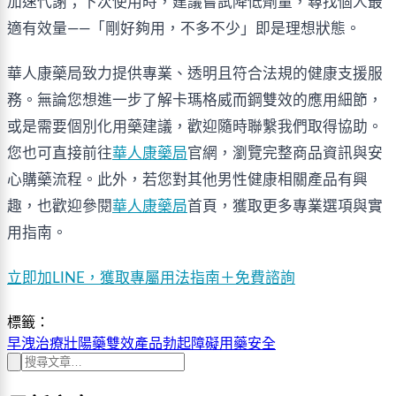
加速代謝；下次使用時，建議嘗試降低劑量，尋找個人最
適有效量——「剛好夠用，不多不少」即是理想狀態。
華人康藥局致力提供專業、透明且符合法規的健康支援服
務。無論您想進一步了解卡瑪格威而鋼雙效的應用細節，
或是需要個別化用藥建議，歡迎隨時聯繫我們取得協助。
您也可直接前往
華人康藥局
官網，瀏覽完整商品資訊與安
心購藥流程。此外，若您對其他男性健康相關產品有興
趣，也歡迎參閱
華人康藥局
首頁，獲取更多專業選項與實
用指南。
立即加LINE，獲取專屬用法指南＋免費諮詢
標籤：
早洩治療
壯陽藥
雙效產品
勃起障礙
用藥安全