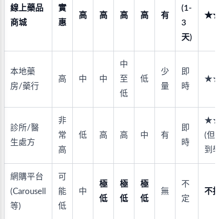
線上藥品
實
(1-
高
高
高
高
有
★
商城
惠
3
天)
中
本地藥
少
即
高
中
中
至
低
★
房/藥行
量
時
低
非
★
診所/醫
即
常
低
高
高
中
有
(但
生處方
時
高
到學
網購平台
可
極
極
極
不
(Carousell
能
中
無
不
低
低
低
定
等)
低