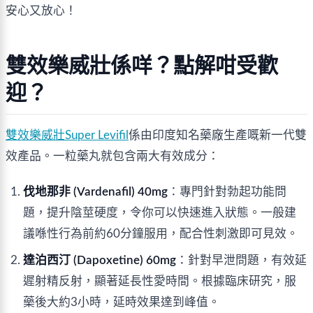
安心又放心！
雙效樂威壯係咩？點解咁受歡
迎？
雙效樂威壯Super Levifil
係由印度知名藥廠生產嘅新一代雙
效產品。一粒藥丸就包含兩大有效成分：
伐地那非 (Vardenafil) 40mg
：專門針對勃起功能問
題，提升陰莖硬度，令你可以快速進入狀態。一般建
議喺性行為前約60分鐘服用，配合性刺激即可見效。
達泊西汀 (Dapoxetine) 60mg
：針對早泄問題，有效延
遲射精反射，顯著延長性愛時間。根據臨床研究，服
藥後大約3小時，延時效果達到峰值。