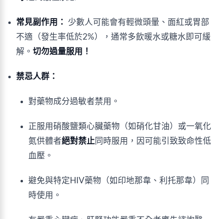
常見副作用：
少數人可能會有輕微頭暈、面紅或胃部
不適（發生率低於2%），通常多飲暖水或糖水即可緩
解。
切勿過量服用！
禁忌人群：
對藥物成分過敏者禁用。
正服用硝酸鹽類心臟藥物（如硝化甘油）或一氧化
氮供體者
絕對禁止
同時服用，因可能引致致命性低
血壓。
避免與特定HIV藥物（如印地那韋、利托那韋）同
時使用。