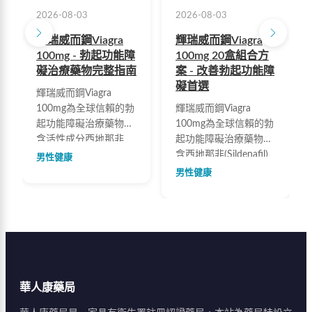
2026-08-03
2026-08-03
輝瑞威而鋼Viagra
輝瑞威而鋼Viagra
100mg - 勃起功能障
100mg 20盒組合方
礙治療藥物完整指南
案 - 改善勃起功能障
礙首選
輝瑞威而鋼Viagra
100mg為全球信賴的勃
輝瑞威而鋼Viagra
起功能障礙治療藥物，
100mg為全球信賴的勃
含活性成分西地那非
起功能障礙治療藥物，
(Sildenafil)。起效快速
含西地那非(Sildenafil)
男性健康
約30分鐘，作用時間4-
成分，能有效提升勃起
男性健康
6小時，安全性高。本
硬度、穩定維持勃起並
站提供完整用藥資訊、
延長時間。20盒關鍵備
劑量說明、IIEF-5自我
用組，原廠正品保證，
評估表及隱密配送服
隱密包裝快速配送。
務，協助您找到最適合
的治療方案。
華人康藥局