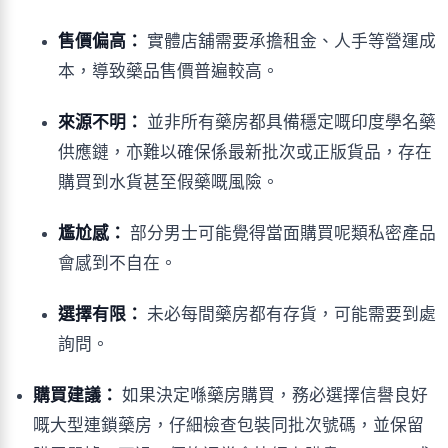
售價偏高：
實體店舖需要承擔租金、人手等營運成
本，導致藥品售價普遍較高。
來源不明：
並非所有藥房都具備穩定嘅印度學名藥
供應鏈，亦難以確保係最新批次或正版貨品，存在
購買到水貨甚至假藥嘅風險。
尷尬感：
部分男士可能覺得當面購買呢類私密產品
會感到不自在。
選擇有限：
未必每間藥房都有存貨，可能需要到處
詢問。
購買建議：
如果決定喺藥房購買，務必選擇信譽良好
嘅大型連鎖藥房，仔細檢查包裝同批次號碼，並保留