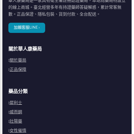
華人康藥局是一家具有衛生署註冊認證藥局，本站為藥局特設立
的線上商城。臺北經營多年有持證藥師答疑解惑，累計常客無
數。正品保證、隱私包裝、貨到付款、全台配送。
加賴客服LINE ›
關於華人康藥局
關於藥局
正品保障
藥品分類
犀利士
威而鋼
壯陽藥
女性催情