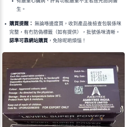
有嚴重心臟病、肝腎功能嚴重不全者應先諮詢醫
生。
購買提醒：
無論喺邊度買，收到產品後檢查包裝係咪
完整，有冇防偽標籤（如有提供），批號係咪清晰。
認準可靠網站購買
，免除呢啲煩惱！