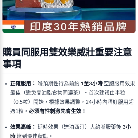
購買同服用雙效樂威壯重要注意
事項
正確服用：
喺預期性行為前約
1至3小時
空腹服用效果
最佳（避免高油脂食物同濃茶）。首次建議由半粒
（0.5粒）開始，根據效果調整，24小時內唔好服用超
過1粒。
必須有性刺激先會生效！
效果高峰：
延時效果（達泊西汀）大約喺服藥後
3小
時
達到最佳狀態。