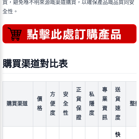
買，避免喺不明來源嘅渠道購買，以確保產品嘅品質同安
全性。
購買渠道對比表
正
專
送
方
安
私
價
貨
業
貨
購買渠道
便
全
隱
整
格
保
資
速
度
性
度
證
訊
度
快