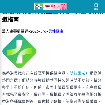
訂單
香港購買雙效樂威壺全攻略：安全可靠渠
道指南
華人康藥局藥師
•
2026/5/6
•
男性健康
喺香港尋找真正有效嘅男性保健產品，
雙效樂威壯
絕對係
熱門之選！佢結合咗強效助勃同持久延時雙重功效，幫好
多男士重拾自信。但係，市面上購買渠道眾多，究竟邊種
方式先至最安全、最可靠、最抵買？呢篇攻略將詳細分析
香港各種購買途徑，幫你精明選擇，認準可靠渠道購買，