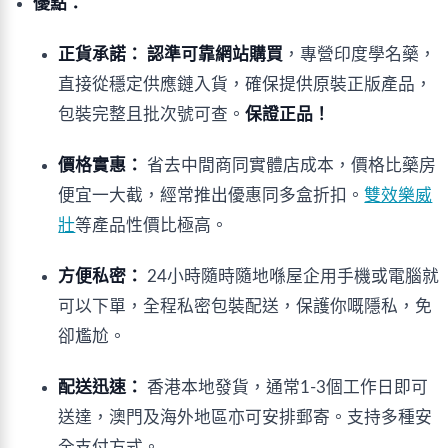
優點：
正貨承諾：
認準可靠網站購買
，專營印度學名藥，
直接從穩定供應鏈入貨，確保提供原裝正版產品，
包裝完整且批次號可查。
保證正品！
價格實惠：
省去中間商同實體店成本，價格比藥房
便宜一大截，經常推出優惠同多盒折扣。
雙效樂威
壯
等產品性價比極高。
方便私密：
24小時隨時隨地喺屋企用手機或電腦就
可以下單，全程私密包裝配送，保護你嘅隱私，免
卻尷尬。
配送迅速：
香港本地發貨，通常1-3個工作日即可
送達，澳門及海外地區亦可安排郵寄。支持多種安
全支付方式。