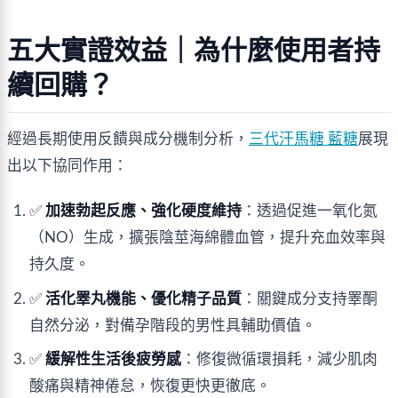
五大實證效益｜為什麼使用者持
續回購？
經過長期使用反饋與成分機制分析，
三代汗馬糖 藍糖
展現
出以下協同作用：
✅ 
加速勃起反應、強化硬度維持
：透過促進一氧化氮
（NO）生成，擴張陰莖海綿體血管，提升充血效率與
持久度。
✅ 
活化睪丸機能、優化精子品質
：關鍵成分支持睪酮
自然分泌，對備孕階段的男性具輔助價值。
✅ 
緩解性生活後疲勞感
：修復微循環損耗，減少肌肉
酸痛與精神倦怠，恢復更快更徹底。