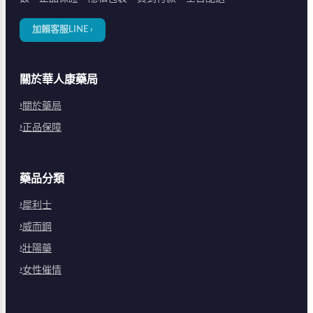
加賴客服LINE ›
關於華人康藥局
關於藥局
正品保障
藥品分類
犀利士
威而鋼
壯陽藥
女性催情