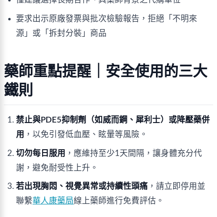
要求出示原廠發票與批次檢驗報告，拒絕「不明來
源」或「拆封分裝」商品
藥師重點提醒｜安全使用的三大
鐵則
禁止與PDE5抑制劑（如威而鋼、犀利士）或降壓藥併
用
，以免引發低血壓、眩暈等風險。
切勿每日服用
，應維持至少1天間隔，讓身體充分代
謝，避免耐受性上升。
若出現胸悶、視覺異常或持續性頭痛
，請立即停用並
聯繫
華人康藥局
線上藥師進行免費評估。