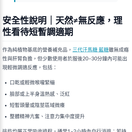
安全性說明｜天然≠無反應，理
性看待短暫調適期
作為純植物基底的營養補充品，
三代汗馬糖 藍糖
雖無成癮
性與肝腎負擔，但少數使用者於服後20–30分鐘內可能出
現輕微調適反應，包括：
口乾或輕微喉嚨緊繃
臉部或上半身溫熱感、泛紅
短暫頭暈或陰莖區域微癢
整體精神亢奮、注意力集中度提升
這些均屬正常吸收過程，通常1–2小時內自行消退；若持