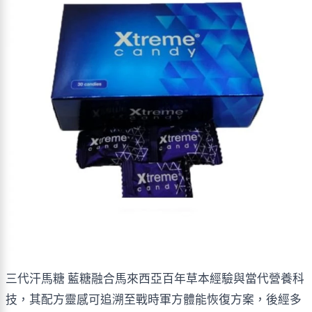
三代汗馬糖 藍糖融合馬來西亞百年草本經驗與當代營養科
技，其配方靈感可追溯至戰時軍方體能恢復方案，後經多