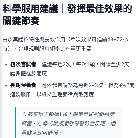
科學服用建議｜發揮最佳效果的
關鍵節奏
由於其緩釋特性與長效作用（單次效果可延續48–72小
時），合理規劃服用頻率比劑量更重要：
初次嘗試者
：建議每週2次，每次1顆，間隔至少2天，
讓身體逐步適應。
長期保養者
：可依體質調整為每週2–3次，但務必避開
連續服用，以維持生理節律與敏感度。
⚠️ 嚴禁單次超過1顆！過量可能引發過度
興奮、心悸或臉頰潮熱等暫時性反應，適
量飲水即可舒緩。