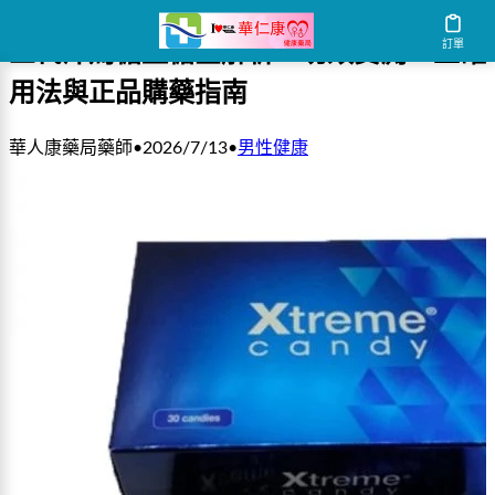
訂單
三代汗馬糖藍糖全解析：功效實測、正確
用法與正品購藥指南
華人康藥局藥師
•
2026/7/13
•
男性健康