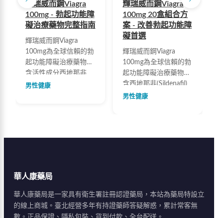
輝瑞威而鋼Viagra
輝瑞威而鋼Viagra
100mg - 勃起功能障
100mg 20盒組合方
礙治療藥物完整指南
案 - 改善勃起功能障
礙首選
輝瑞威而鋼Viagra
100mg為全球信賴的勃
輝瑞威而鋼Viagra
起功能障礙治療藥物，
100mg為全球信賴的勃
含活性成分西地那非
起功能障礙治療藥物，
(Sildenafil)。起效快速
含西地那非(Sildenafil)
男性健康
約30分鐘，作用時間4-
成分，能有效提升勃起
男性健康
6小時，安全性高。本
硬度、穩定維持勃起並
站提供完整用藥資訊、
延長時間。20盒關鍵備
劑量說明、IIEF-5自我
用組，原廠正品保證，
評估表及隱密配送服
隱密包裝快速配送。
務，協助您找到最適合
的治療方案。
華人康藥局
華人康藥局是一家具有衛生署註冊認證藥局，本站為藥局特設立
的線上商城。臺北經營多年有持證藥師答疑解惑，累計常客無
數。正品保證、隱私包裝、貨到付款、全台配送。