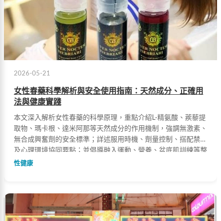
2026-05-21
女性春藥科學解析與安全使用指南：天然成分、正確用
法與健康實踐
本文深入解析女性春藥的科學原理，重點介紹L-精氨酸、蒺藜提
取物、瑪卡根、達米阿那等天然成分的作用機制，強調無激素、
無合成興奮劑的安全標準；詳述服用時機、劑量控制、搭配禁忌
及心理環境協同要點；並倡導融入運動、營養、盆底肌訓練等整
體性健康實踐。
性健康