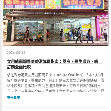
2026-05-18
女用威而鋼果凍香港購買指南：藥房、醫生處方、網上
訂購全面比較
想在香港購買女用威而鋼果凍（Lovegra Oral Jelly）？本文詳細
解析藥房購買、醫生處方、網上訂購三大主要渠道的優缺點、價
格比較及注意事項，幫助您選擇最安全、可靠且便利的購買方
式。文章涵蓋產品介紹、渠道對比表及常見問題解答，讓您買得
安心。
男性健康