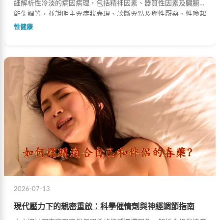
細解析性冷淡的病因病理，包括精神因素、器質性因素及臟腑機
能失調等，並說明主要症狀表現、診斷要點及與性厭惡、性喚起
障礙、性高潮障礙的鑑別診斷，幫助讀者全面了解並改善伴侶間
性健康
的親密關係問題。
2026-07-13
現代壓力下的親密重啟：科學催情劑與神經調節指南