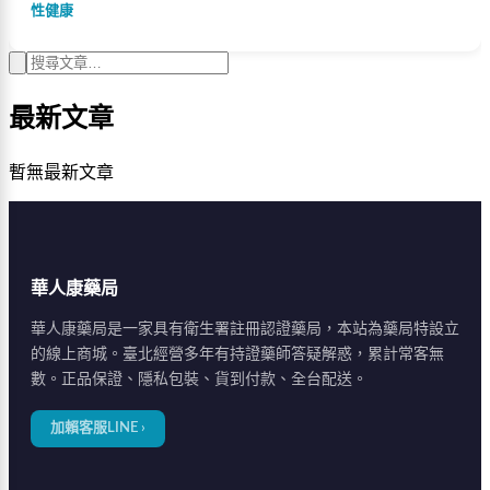
目標。
性健康
最新文章
暫無最新文章
華人康藥局
華人康藥局是一家具有衛生署註冊認證藥局，本站為藥局特設立
的線上商城。臺北經營多年有持證藥師答疑解惑，累計常客無
數。正品保證、隱私包裝、貨到付款、全台配送。
加賴客服LINE ›