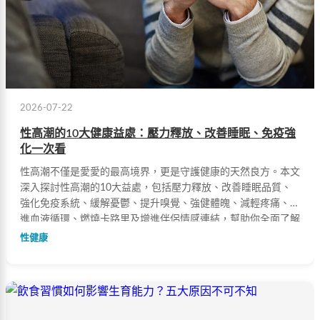
2026-07-22
性高潮的10大健康益處：壓力釋放、改善睡眠、免疫強
化一次看
性高潮不僅是愛愛的最高境界，更是守護健康的天然良方。本文
深入探討性高潮的10大益處，包括壓力釋放、改善睡眠品質、
強化免疫系統、緩解憂鬱、提升嗅覺、強健體魄、減輕疼痛、促
進血液循環、燃燒卡路里及增進伴侶情感連結，幫助你全面了解
這項天然的養生妙法。
性健康