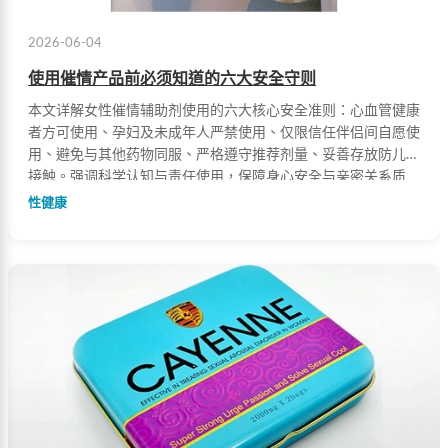
2026-06-04
使用催情产品前必须知道的六大安全守则
本文详解女性催情辅助剂使用的六大核心安全准则：心血管健康
者方可使用、孕妇及未成年人严禁使用、仅限信任伴侣间自愿使
用、避免与其他药物同服、严格遵守推荐剂量、妥善存放防儿童
接触。强调科学认知与责任使用，保障身心安全与亲密关系质
量。
性健康