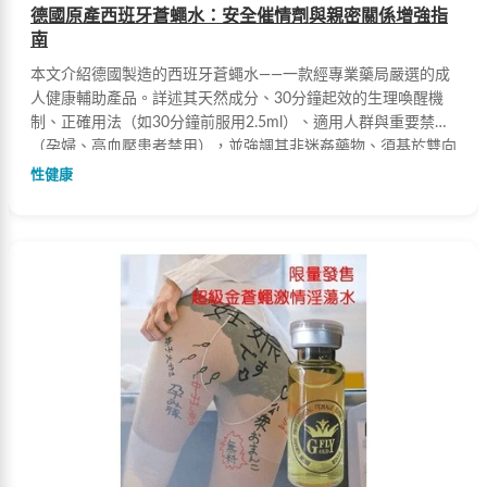
德國原產西班牙蒼蠅水：安全催情劑與親密關係增強指
南
本文介紹德國製造的西班牙蒼蠅水——一款經專業藥局嚴選的成
人健康輔助產品。詳述其天然成分、30分鐘起效的生理喚醒機
制、正確用法（如30分鐘前服用2.5ml）、適用人群與重要禁忌
（孕婦、高血壓患者禁用），並強調其非迷姦藥物、須基於雙向
同意與情感基礎使用。
性健康