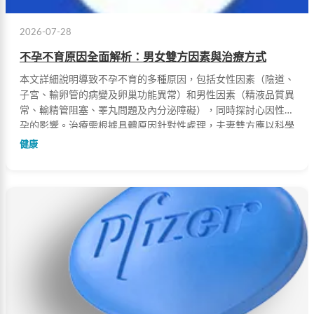
2026-07-28
不孕不育原因全面解析：男女雙方因素與治療方式
本文詳細說明導致不孕不育的多種原因，包括女性因素（陰道、
子宮、輸卵管的病變及卵巢功能異常）和男性因素（精液品質異
常、輸精管阻塞、睪丸問題及內分泌障礙），同時探討心因性不
孕的影響。治療需根據具體原因針對性處理，夫妻雙方應以科學
理性態度共同面對。
健康