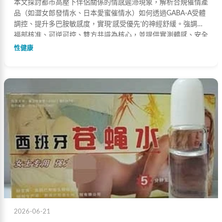
本文探討都市高壓下伴侶關係的情感遲滯現象，解析合規催情產
品（如澀女郎發情水、日本愛蜜催情水）如何透過GABA-A受體
調控、提升多巴胺敏感度，實現‘感受優先’的神經舒緩。強調衛
福部核准、可逆可控、雙方共識為核心，並提供實測體感、安全
使用指引與藥師推薦方案。
性健康
2026-06-21