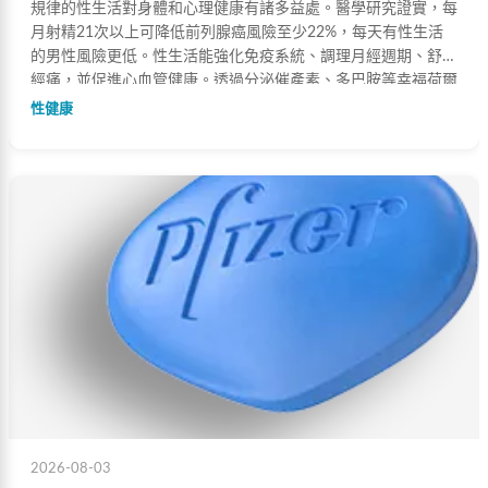
規律的性生活對身體和心理健康有諸多益處。醫學研究證實，每
月射精21次以上可降低前列腺癌風險至少22%，每天有性生活
的男性風險更低。性生活能強化免疫系統、調理月經週期、舒緩
經痛，並促進心血管健康。透過分泌催產素、多巴胺等幸福荷爾
蒙，全面提升生活幸福感。
性健康
2026-08-03